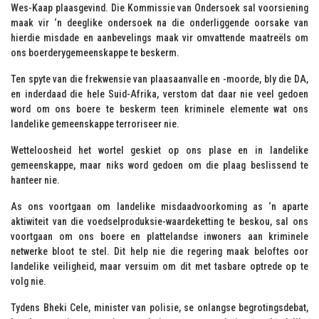
Wes-Kaap plaasgevind. Die Kommissie van Ondersoek sal voorsiening
maak vir ‘n deeglike ondersoek na die onderliggende oorsake van
hierdie misdade en aanbevelings maak vir omvattende maatreëls om
ons boerderygemeenskappe te beskerm.
Ten spyte van die frekwensie van plaasaanvalle en -moorde, bly die DA,
en inderdaad die hele Suid-Afrika, verstom dat daar nie veel gedoen
word om ons boere te beskerm teen kriminele elemente wat ons
landelike gemeenskappe terroriseer nie.
Wetteloosheid het wortel geskiet op ons plase en in landelike
gemeenskappe, maar niks word gedoen om die plaag beslissend te
hanteer nie.
As ons voortgaan om landelike misdaadvoorkoming as ‘n aparte
aktiwiteit van die voedselproduksie-waardeketting te beskou, sal ons
voortgaan om ons boere en plattelandse inwoners aan kriminele
netwerke bloot te stel. Dit help nie die regering maak beloftes oor
landelike veiligheid, maar versuim om dit met tasbare optrede op te
volg nie.
Tydens Bheki Cele, minister van polisie, se onlangse begrotingsdebat,