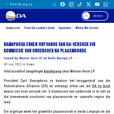
Visit da.org.za
MENU
Newsroom
From the Leader’s Desk
Speeches
Where We Govern
Ramaphosa erken ontvangs van DA-versoek vir
Kommissie van Ondersoek na plaasmoorde
Issued by Werner Horn LP en Noko Masipa LP –
09 Jun 2023 in News
Vind asseblief aangehegte
klankgreep
deur
Werner Horn LP
.
President Cyril Ramaphosa se kantoor het teruggeskryf aan die
Demokratiese Alliansie (DA) en ontvangs erken van die
DA se brief
waarin ons hom versoek om ‘n kommissie van ondersoek in te stel na
die toenemende voorkoms van plaasmoorde en -aanvalle regoor die
land.
Die afgelope week het gruwelike plaasmoorde in beide Limpopo en die