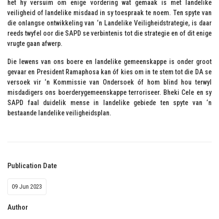
het hy versuim om enige vordering wat gemaak is met landelike
veiligheid of landelike misdaad in sy toespraak te noem. Ten spyte van
die onlangse ontwikkeling van ‘n Landelike Veiligheidstrategie, is daar
reeds twyfel oor die SAPD se verbintenis tot die strategie en of dit enige
vrugte gaan afwerp.
Die lewens van ons boere en landelike gemeenskappe is onder groot
gevaar en President Ramaphosa kan óf kies om in te stem tot die DA se
versoek vir ‘n Kommissie van Ondersoek óf hom blind hou terwyl
misdadigers ons boerderygemeenskappe terroriseer. Bheki Cele en sy
SAPD faal duidelik mense in landelike gebiede ten spyte van ‘n
bestaande landelike veiligheidsplan.
Publication Date
09 Jun 2023
Author