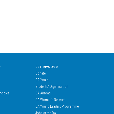
?
GET INVOLVED
Donate
DA Youth
Students’ Organisation
nciples
DA Abroad
DA Women’s Network
DA Young Leaders Programme
Jobs at the DA