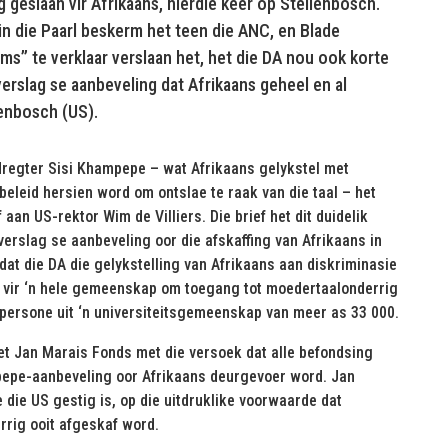
g geslaan vir Afrikaans, hierdie keer op Stellenbosch.
n die Paarl beskerm het teen die ANC, en Blade
s” te verklaar verslaan het, het die DA nou ook korte
slag se aanbeveling dat Afrikaans geheel en al
lenbosch (US).
udregter Sisi Khampepe – wat Afrikaans gelykstel met
beleid hersien word om ontslae te raak van die taal – het
an US-rektor Wim de Villiers. Die brief het dit duidelik
erslag se aanbeveling oor die afskaffing van Afrikaans in
at die DA die gelykstelling van Afrikaans aan diskriminasie
is vir ‘n hele gemeenskap om toegang tot moedertaalonderrig
persone uit ‘n universiteitsgemeenskap van meer as 33 000.
Het Jan Marais Fonds met die versoek dat alle befondsing
mpepe-aanbeveling oor Afrikaans deurgevoer word. Jan
ie US gestig is, op die uitdruklike voorwaarde dat
rrig ooit afgeskaf word.