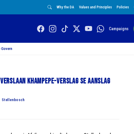
Why the DA
Values and Principles
Policies
Campaigns
 Govern
A verslaan Khampepe-verslag se aanslag
: Stellenbosch