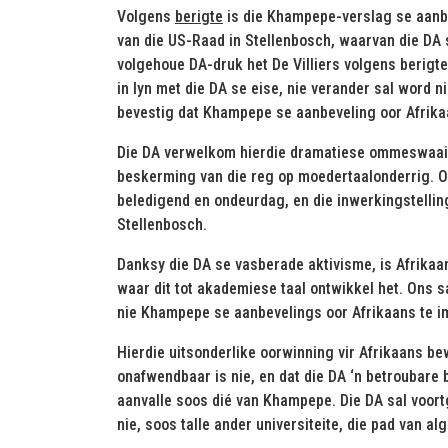
Volgens
berigte
is die Khampepe-verslag se aanbe
van die US-Raad in Stellenbosch, waarvan die DA s
volgehoue DA-druk het De Villiers volgens berigte
in lyn met die DA se eise, nie verander sal word 
bevestig dat Khampepe se aanbeveling oor Afrika
Die DA verwelkom hierdie dramatiese ommeswaai a
beskerming van die reg op moedertaalonderrig. 
beledigend en ondeurdag, en die inwerkingstelling
Stellenbosch.
Danksy die DA se vasberade aktivisme, is Afrikaan
waar dit tot akademiese taal ontwikkel het. Ons 
nie Khampepe se aanbevelings oor Afrikaans te i
Hierdie uitsonderlike oorwinning vir Afrikaans b
onafwendbaar is nie, en dat die DA ‘n betroubare 
aanvalle soos dié van Khampepe. Die DA sal voort
nie, soos talle ander universiteite, die pad van al