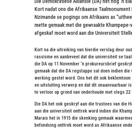
Die Demokratiese Alliansie (DA) het nog ‘n sla
Kort nadat ons die Afrikaanse Taalmonument i
Nzimande se pogings om Afrikaans as “uitheem
mette gemaak met die gewraakte Khampepe-ver
afgeskaf moet word aan die Universiteit Stel
Kort na die uitreiking van hierdie verslag deur o
rassisme en aanbeveel dat die universiteit se taal
die DA op 11 November ‘n prokureursbrief geskryf a
gemaak dat die DA regstappe sal doen indien die v
werking gestel word. Ons het dit ook beklemtoon d
en uitsluiting verwerp en dat dit onaanvaarbaar 
te verloor op grond van onderhoude met slegs 22 
Die DA het ook geskryf aan die trustees van die 
aan die universiteit onttrek word indien die Kha
Marais het in 1915 die skenking gemaak waarmee d
befondsing onttrek moet word as Afrikaanse onde