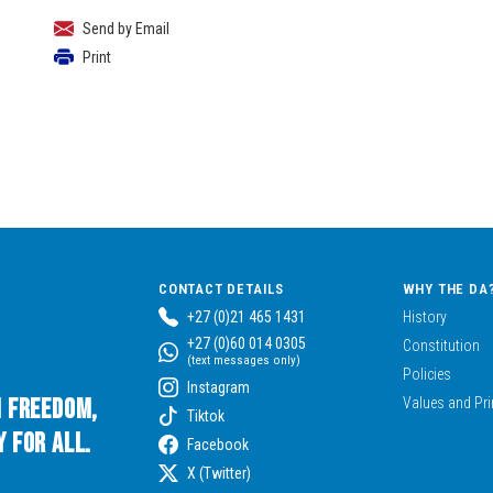
Send by Email
Print
CONTACT DETAILS
WHY THE DA
+27 (0)21 465 1431
History
+27 (0)60 014 0305
Constitution
(text messages only)
Policies
Instagram
n Freedom,
Values and Pri
Tiktok
 for All.
Facebook
X (Twitter)