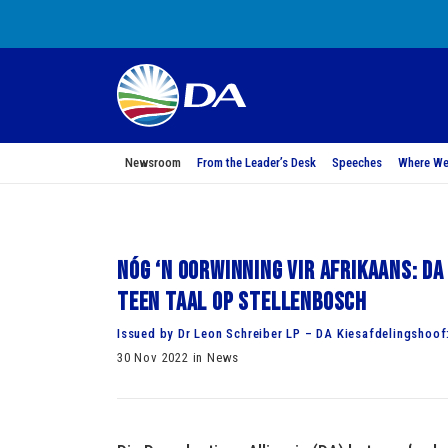
Newsroom
From the Leader’s Desk
Speeches
Where We
Nóg ‘n oorwinning vir Afrikaans: D
teen taal op Stellenbosch
Issued by Dr Leon Schreiber LP – DA Kiesafdelingshoof
30 Nov 2022 in News