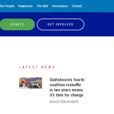
Our People
Newsroom
The GNU
Governance
Contact
DONATE
GET INVOLVED
LATEST NEWS
Oudtshoorn’s fourth
coalition reshuffle
in two years means
it’s time for change
06 AUG 2026 IN NEWS