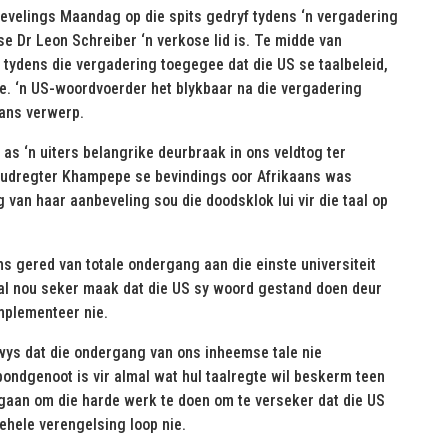
velings Maandag op die spits gedryf tydens ‘n vergadering
e Dr Leon Schreiber ‘n verkose lid is. Te midde van
 tydens die vergadering toegegee dat die US se taalbeleid,
nie. ‘n US-woordvoerder het blykbaar na die vergadering
ans verwerp.
s ‘n uiters belangrike deurbraak in ons veldtog ter
Oudregter Khampepe se bevindings oor Afrikaans was
 van haar aanbeveling sou die doodsklok lui vir die taal op
s gered van totale ondergang aan die einste universiteit
sal nou seker maak dat die US sy woord gestand doen deur
mplementeer nie.
ewys dat die ondergang van ons inheemse tale nie
bondgenoot is vir almal wat hul taalregte wil beskerm teen
gaan om die harde werk te doen om te verseker dat die US
gehele verengelsing loop nie.