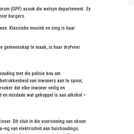
forum (GPF) asook die welsyn departement. Sy
nior burgers.
twee. Klassieke musiek en sing is haar
die gemeenskap te maak, is haar dryfveer
ouding met die polisie bou om
betrokkenheid van inwoners aan te spoor,
seker dat elke inwoner veilig en
 en misdade wat gekoppel is aan alkohol –
iseer. Dit sluit in die voorsiening van skoon
ka¬ng van elektrisiteit aan huishoudings.