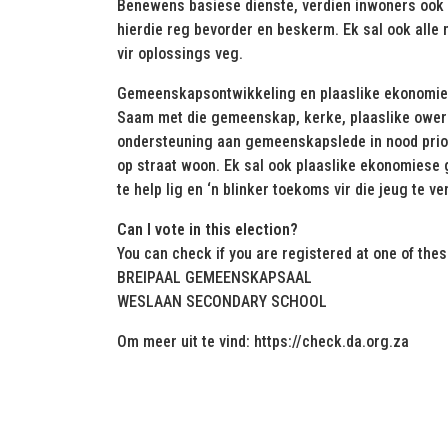
Benewens basiese dienste, verdien inwoners ook 
hierdie reg bevorder en beskerm. Ek sal ook alle
vir oplossings veg.
Gemeenskapsontwikkeling en plaaslike ekonomie
Saam met die gemeenskap, kerke, plaaslike ower
ondersteuning aan gemeenskapslede in nood prior
op straat woon. Ek sal ook plaaslike ekonomies
te help lig en ‘n blinker toekoms vir die jeug te v
Can I vote in this election?
You can check if you are registered at one of the
BREIPAAL GEMEENSKAPSAAL
WESLAAN SECONDARY SCHOOL
Om meer uit te vind: https://check.da.org.za