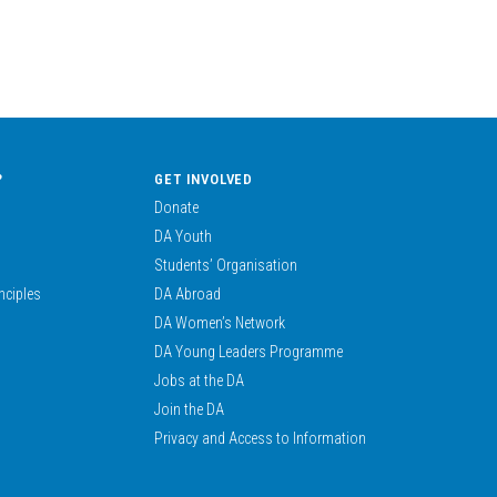
?
GET INVOLVED
Donate
DA Youth
Students’ Organisation
nciples
DA Abroad
DA Women’s Network
DA Young Leaders Programme
Jobs at the DA
Join the DA
Privacy and Access to Information