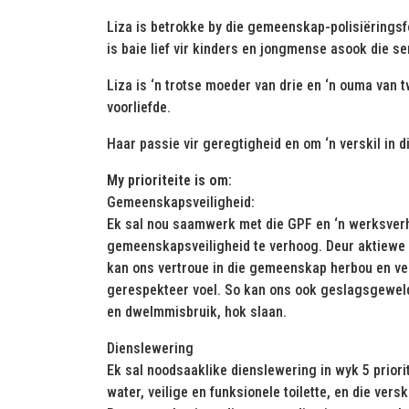
Liza is betrokke by die gemeenskap-polisiërings
is baie lief vir kinders en jongmense asook die se
Liza is ‘n trotse moeder van drie en ‘n ouma van 
voorliefde.
Haar passie vir geregtigheid en om ‘n verskil in 
My prioriteite is om:
Gemeenskapsveiligheid:
Ek sal nou saamwerk met die GPF en ‘n werksverh
gemeenskapsveiligheid te verhoog. Deur aktiewe 
kan ons vertroue in die gemeenskap herbou en ver
gerespekteer voel. So kan ons ook geslagsgeweld
en dwelmmisbruik, hok slaan.
Dienslewering
Ek sal noodsaaklike dienslewering in wyk 5 priorit
water, veilige en funksionele toilette, en die vers