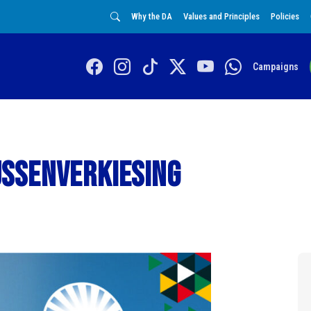
Why the DA
Values and Principles
Policies
Campaigns
ussenverkiesing