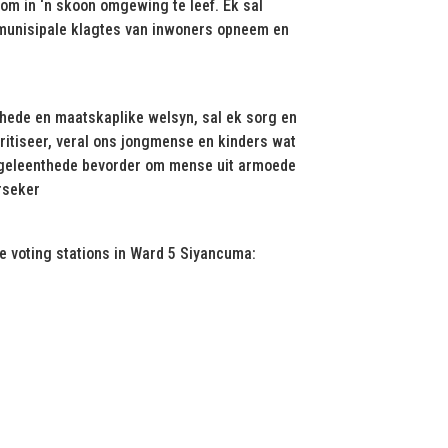
om in ‘n skoon omgewing te leef. Ek sal
 munisipale klagtes van inwoners opneem en
hede en maatskaplike welsyn, sal ek sorg en
itiseer, veral ons jongmense en kinders wat
e geleenthede bevorder om mense uit armoede
erseker
se voting stations in Ward 5 Siyancuma: