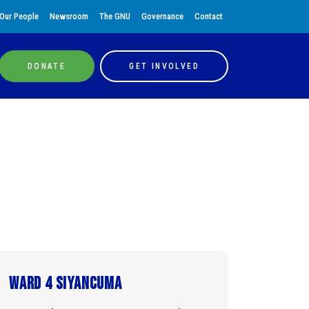
Our People
Newsroom
The GNU
Governance
Contact
DONATE
GET INVOLVED
Ward 4 Siyancuma